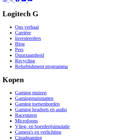
Logitech G
Ons verhaal
Carrière
Investeerders
Blog
Pers
Duurzaamheid
Recycling
Refurbishment programma
Kopen
Gaming muizen
Gamingmuismatten
Gaming toetsenborden
Gaming headsets en audio
Racesturen
Microfoons
Vlieg- en boerderijsimulatie
Camera's en verlichting
Cloudgaming