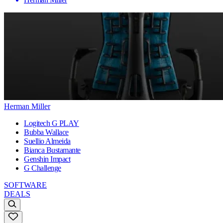
Herman Miller
Logitech G PLAY
Bubba Wallace
Suellio Almeida
Bianca Bustamante
Genshin Impact
G Challenge
SOFTWARE
DEALS