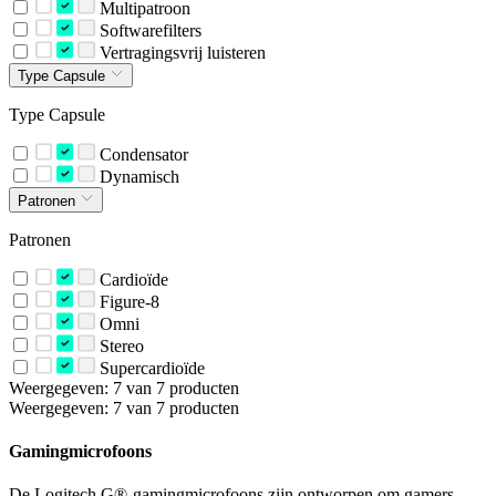
Multipatroon
Softwarefilters
Vertragingsvrij luisteren
Type Capsule
Type Capsule
Condensator
Dynamisch
Patronen
Patronen
Cardioïde
Figure-8
Omni
Stereo
Supercardioïde
Weergegeven: 7 van 7 producten
Weergegeven: 7 van 7 producten
Gamingmicrofoons
De Logitech G®-gamingmicrofoons zijn ontworpen om gamers,