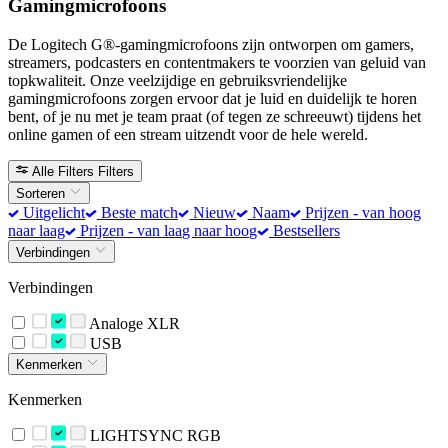
Gamingmicrofoons
De Logitech G®-gamingmicrofoons zijn ontworpen om gamers,
streamers, podcasters en contentmakers te voorzien van geluid van
topkwaliteit. Onze veelzijdige en gebruiksvriendelijke
gamingmicrofoons zorgen ervoor dat je luid en duidelijk te horen
bent, of je nu met je team praat (of tegen ze schreeuwt) tijdens het
online gamen of een stream uitzendt voor de hele wereld.
Alle Filters
Filters
Sorteren
Uitgelicht
Beste match
Nieuw
Naam
Prijzen - van hoog
naar laag
Prijzen - van laag naar hoog
Bestsellers
Verbindingen
Verbindingen
Analoge XLR
USB
Kenmerken
Kenmerken
LIGHTSYNC RGB