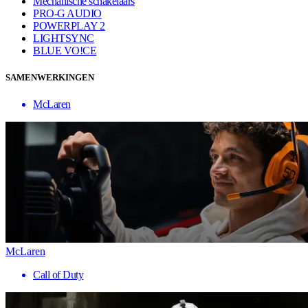
Mechanische schakelaars
PRO-G AUDIO
POWERPLAY 2
LIGHTSYNC
BLUE VO!CE
SAMENWERKINGEN
McLaren
McLaren
Call of Duty