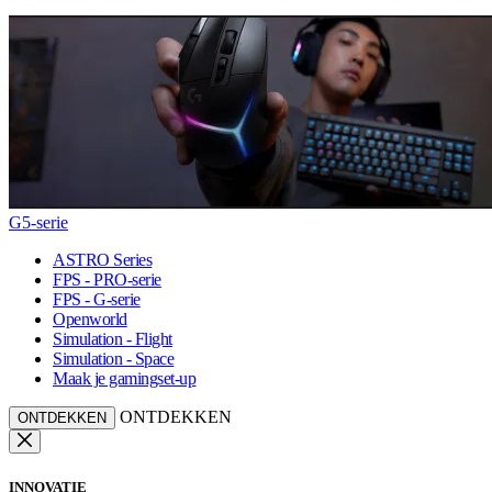
G5-serie
ASTRO Series
FPS - PRO-serie
FPS - G-serie
Openworld
Simulation - Flight
Simulation - Space
Maak je gamingset-up
ONTDEKKEN
ONTDEKKEN
INNOVATIE