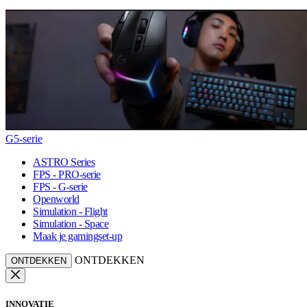
G5-serie
ASTRO Series
FPS - PRO-serie
FPS - G-serie
Openworld
Simulation - Flight
Simulation - Space
Maak je gamingset-up
ONTDEKKEN
ONTDEKKEN
INNOVATIE