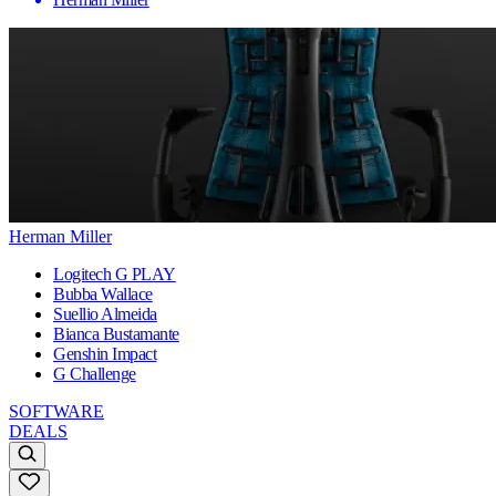
Herman Miller
Logitech G PLAY
Bubba Wallace
Suellio Almeida
Bianca Bustamante
Genshin Impact
G Challenge
SOFTWARE
DEALS