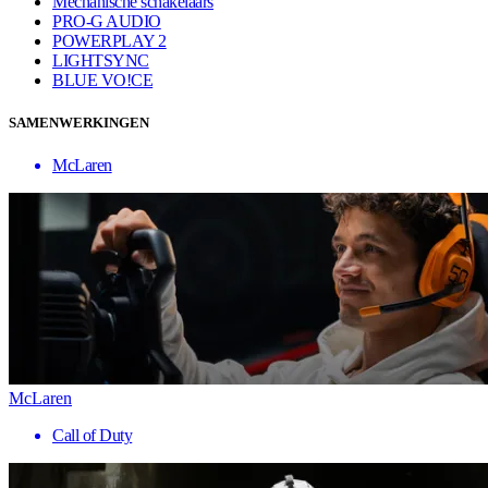
Mechanische schakelaars
PRO-G AUDIO
POWERPLAY 2
LIGHTSYNC
BLUE VO!CE
SAMENWERKINGEN
McLaren
McLaren
Call of Duty