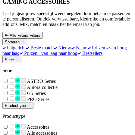
GAMING ACCESSOIRES
Laat je gear jouw speelstijl weerspiegelen door het aan te passen en
te personaliseren. Ontdek verwisselbare, kleurrijke en comfortabele
add-ons. Mix, match en maak het helemaal van jou.
Alle Filters
Filters
Sorteren
Uitgelicht
Beste match
Nieuw
Naam
Prijzen - van hoog
naar laag
Prijzen - van laag naar hoog
Bestsellers
Serie
Serie
ASTRO Series
Aurora-collectie
G5 Series
PRO Series
Producttype
Producttype
Accessoires
Alle accessoires