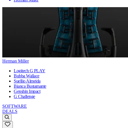
Herman Miller
Logitech G PLAY
Bubba Wallace
Suellio Almeida
Bianca Bustamante
Genshin Impact
G Challenge
SOFTWARE
DEALS