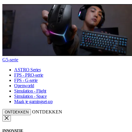
G5-serie
ASTRO Series
FPS - PRO-serie
FPS - G-serie
Openworld
Simulation - Flight
Simulation - Space
Maak je gamingset-up
ONTDEKKEN
ONTDEKKEN
INNOVATIE