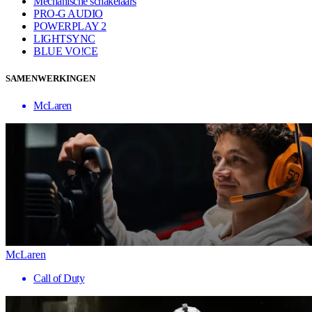
Mechanische schakelaars
PRO-G AUDIO
POWERPLAY 2
LIGHTSYNC
BLUE VO!CE
SAMENWERKINGEN
McLaren
McLaren
Call of Duty