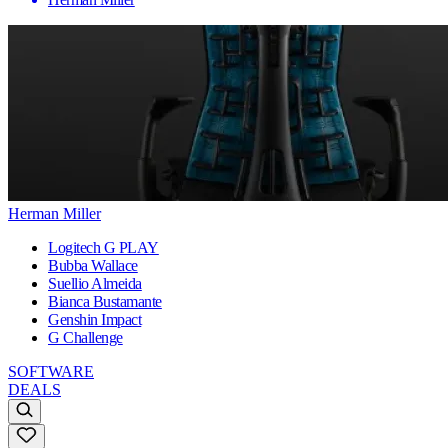
Herman Miller
Logitech G PLAY
Bubba Wallace
Suellio Almeida
Bianca Bustamante
Genshin Impact
G Challenge
SOFTWARE
DEALS