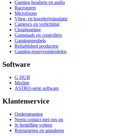
Gaming headsets en audio
Racesturen
Microfoons
Vlieg- en boerderijsimulatie
Camera's en verlichting
Cloudgaming
Gamepads en controllers
Gamingmeubels
Refurbished producten
Gaming-reserveonderdelen
Software
G HUB
Mixline
ASTRO-serie software
Klantenservice
Ondersteuning
Neem contact met ons op
Je bestelling volgen
Retourneren en annuleren