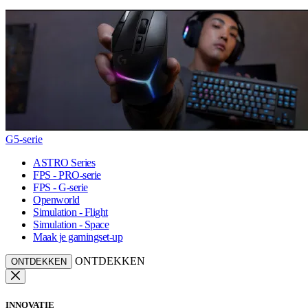
G5-serie
ASTRO Series
FPS - PRO-serie
FPS - G-serie
Openworld
Simulation - Flight
Simulation - Space
Maak je gamingset-up
ONTDEKKEN
ONTDEKKEN
INNOVATIE