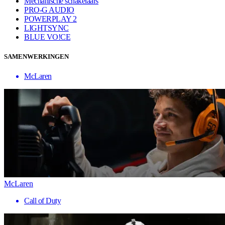
Mechanische schakelaars
PRO-G AUDIO
POWERPLAY 2
LIGHTSYNC
BLUE VO!CE
SAMENWERKINGEN
McLaren
McLaren
Call of Duty