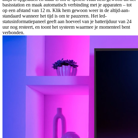
basisstation en maak automatisch verbinding met je apparaten – tot
op een afstand van 12 m. Klik hem gewoon weer in de altijd-aan-
standaard wanneer het tijd is om te pauzeren. Het led-
statusinformatiepaneel geeft aan hoeveel van je batterijduur van 24
uur nog resteert, en toont het systeem waarmee je momenteel bent
verbonden.