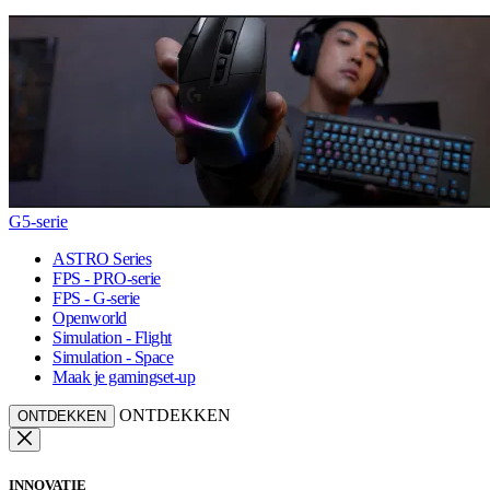
G5-serie
ASTRO Series
FPS - PRO-serie
FPS - G-serie
Openworld
Simulation - Flight
Simulation - Space
Maak je gamingset-up
ONTDEKKEN
ONTDEKKEN
INNOVATIE