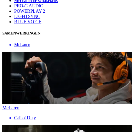
Mechanische schakelaars
PRO-G AUDIO
POWERPLAY 2
LIGHTSYNC
BLUE VO!CE
SAMENWERKINGEN
McLaren
McLaren
Call of Duty