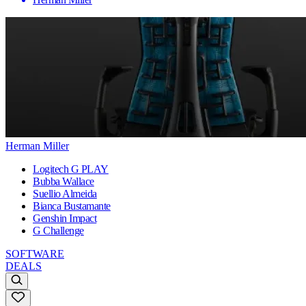
Herman Miller
Logitech G PLAY
Bubba Wallace
Suellio Almeida
Bianca Bustamante
Genshin Impact
G Challenge
SOFTWARE
DEALS