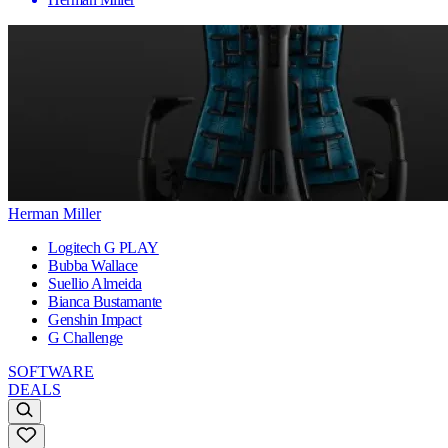
Herman Miller
Logitech G PLAY
Bubba Wallace
Suellio Almeida
Bianca Bustamante
Genshin Impact
G Challenge
SOFTWARE
DEALS