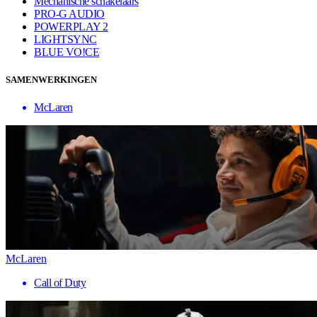
Mechanische schakelaars
PRO-G AUDIO
POWERPLAY 2
LIGHTSYNC
BLUE VO!CE
SAMENWERKINGEN
McLaren
McLaren
Call of Duty