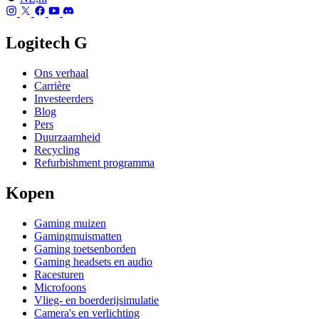
Logitech G
Ons verhaal
Carrière
Investeerders
Blog
Pers
Duurzaamheid
Recycling
Refurbishment programma
Kopen
Gaming muizen
Gamingmuismatten
Gaming toetsenborden
Gaming headsets en audio
Racesturen
Microfoons
Vlieg- en boerderijsimulatie
Camera's en verlichting