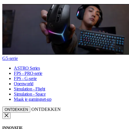
G5-serie
ASTRO Series
FPS - PRO-serie
FPS - G-serie
Openworld
Simulation - Flight
Simulation - Space
Maak je gamingset-up
ONTDEKKEN
ONTDEKKEN
INNOVATIE