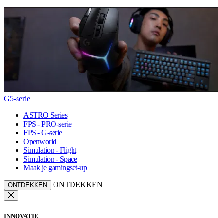
G5-serie
ASTRO Series
FPS - PRO-serie
FPS - G-serie
Openworld
Simulation - Flight
Simulation - Space
Maak je gamingset-up
ONTDEKKEN
ONTDEKKEN
INNOVATIE