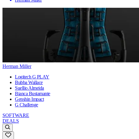
Herman Miller
Logitech G PLAY
Bubba Wallace
Suellio Almeida
Bianca Bustamante
Genshin Impact
G Challenge
SOFTWARE
DEALS