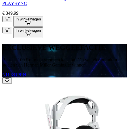
PLAYSYNC
€ 349,99
In winkelwagen
In winkelwagen
EXCLUSIEVE WEGGEEFACTIE
Besteed 100 € of meer voor een kans om één van vier premium
stoelen van Herman Miller Gaming te winnen.
NU KOPEN