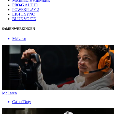
Mechanische schakelaars
PRO-G AUDIO
POWERPLAY 2
LIGHTSYNC
BLUE VO!CE
SAMENWERKINGEN
McLaren
McLaren
Call of Duty