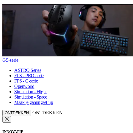
G5-serie
ASTRO Series
FPS - PRO-serie
FPS - G-serie
Openworld
Simulation - Flight
Simulation - Space
Maak je gamingset-up
ONTDEKKEN
ONTDEKKEN
INNOVATIE