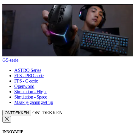
G5-serie
ASTRO Series
FPS - PRO-serie
FPS - G-serie
Openworld
Simulation - Flight
Simulation - Space
Maak je gamingset-up
ONTDEKKEN
ONTDEKKEN
INNOVATIE