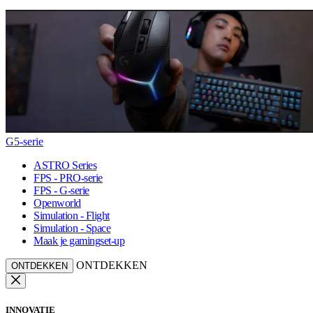
G5-serie
ASTRO Series
FPS - PRO-serie
FPS - G-serie
Openworld
Simulation - Flight
Simulation - Space
Maak je gamingset-up
ONTDEKKEN
ONTDEKKEN
INNOVATIE