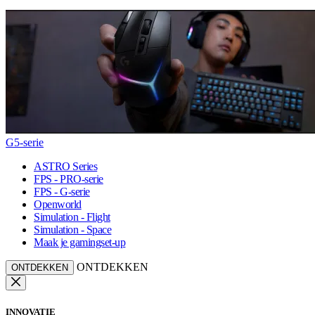
G5-serie
ASTRO Series
FPS - PRO-serie
FPS - G-serie
Openworld
Simulation - Flight
Simulation - Space
Maak je gamingset-up
ONTDEKKEN
ONTDEKKEN
INNOVATIE