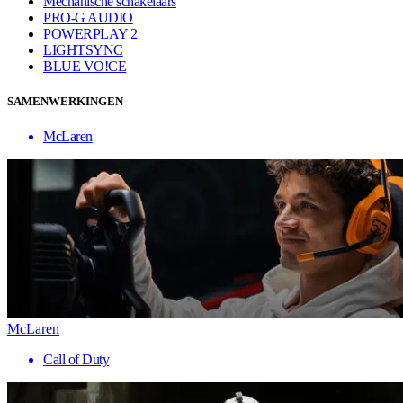
Mechanische schakelaars
PRO-G AUDIO
POWERPLAY 2
LIGHTSYNC
BLUE VO!CE
SAMENWERKINGEN
McLaren
McLaren
Call of Duty