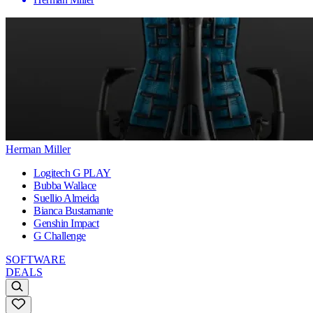
Herman Miller
Logitech G PLAY
Bubba Wallace
Suellio Almeida
Bianca Bustamante
Genshin Impact
G Challenge
SOFTWARE
DEALS