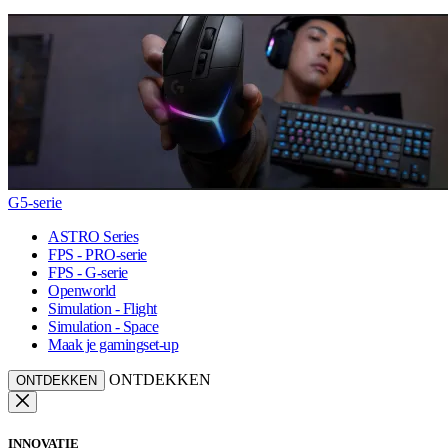
G5-serie
ASTRO Series
FPS - PRO-serie
FPS - G-serie
Openworld
Simulation - Flight
Simulation - Space
Maak je gamingset-up
ONTDEKKEN
ONTDEKKEN
INNOVATIE