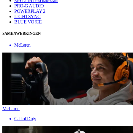
Mechanische schakelaars
PRO-G AUDIO
POWERPLAY 2
LIGHTSYNC
BLUE VO!CE
SAMENWERKINGEN
McLaren
McLaren
Call of Duty