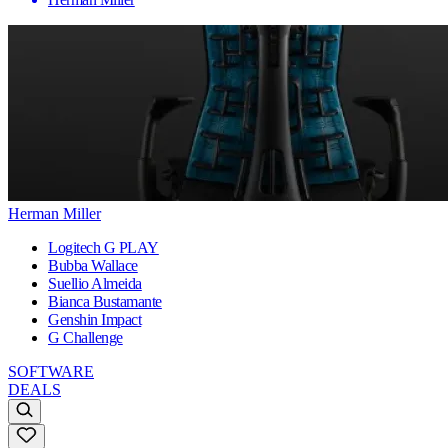
Herman Miller
Logitech G PLAY
Bubba Wallace
Suellio Almeida
Bianca Bustamante
Genshin Impact
G Challenge
SOFTWARE
DEALS