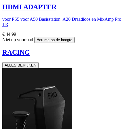
HDMI ADAPTER
voor PS5 voor A50 Basisstation, A20 Draadloos en MixAmp Pro
TR
€ 44,99
Niet op voorraad
Hou me op de hoogte
RACING
ALLES BEKIJKEN