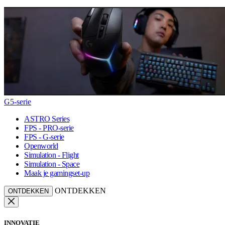
G5-serie
ASTRO Series
FPS - PRO-serie
FPS - G-serie
Openworld
Simulation - Flight
Simulation - Space
Maak je gamingset-up
ONTDEKKEN
ONTDEKKEN
INNOVATIE