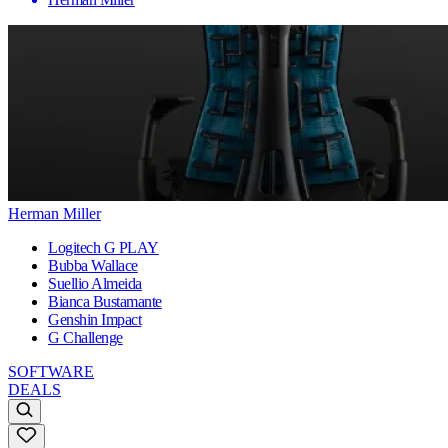
Herman Miller
Logitech G PLAY
Bubba Wallace
Suellio Almeida
Bianca Bustamante
Genshin Impact
G Challenge
SOFTWARE
DEALS