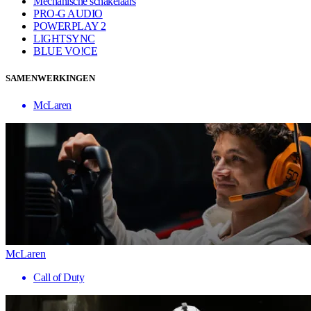
Mechanische schakelaars
PRO-G AUDIO
POWERPLAY 2
LIGHTSYNC
BLUE VO!CE
SAMENWERKINGEN
McLaren
McLaren
Call of Duty