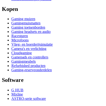
Kopen
Gaming muizen
Gamingmuismatten
Gaming toetsenborden
Gaming headsets en audio
Racesturen
Microfoons
Vlieg- en boerderijsimulatie
Camera's en verlichting
Cloudgaming
Gamepads en controllers
Gamingmeubels
Refurbished producten
Gaming-reserveonderdelen
Software
G HUB
Mixline
ASTRO-serie software