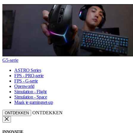
G5-serie
ASTRO Series
FPS - PRO-serie
FPS - G-serie
Openworld
Simulation - Flight
Simulation - Space
Maak je gamingset-up
ONTDEKKEN
ONTDEKKEN
INNOVATIE