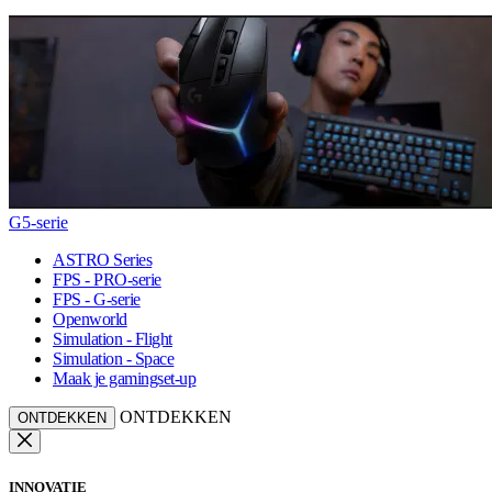
G5-serie
ASTRO Series
FPS - PRO-serie
FPS - G-serie
Openworld
Simulation - Flight
Simulation - Space
Maak je gamingset-up
ONTDEKKEN
ONTDEKKEN
INNOVATIE