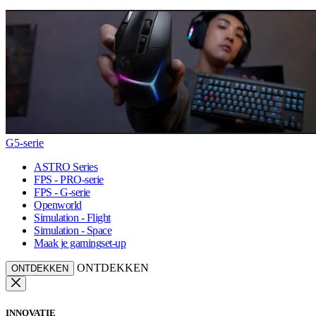
G5-serie
ASTRO Series
FPS - PRO-serie
FPS - G-serie
Openworld
Simulation - Flight
Simulation - Space
Maak je gamingset-up
ONTDEKKEN
ONTDEKKEN
INNOVATIE