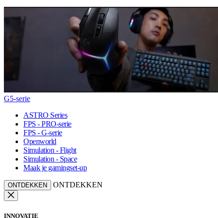
G5-serie
ASTRO Series
FPS - PRO-serie
FPS - G-serie
Openworld
Simulation - Flight
Simulation - Space
Maak je gamingset-up
ONTDEKKEN
ONTDEKKEN
INNOVATIE