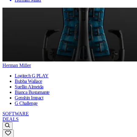
Herman Miller
Logitech G PLAY
Bubba Wallace
Suellio Almeida
Bianca Bustamante
Genshin Impact
G Challenge
SOFTWARE
DEALS