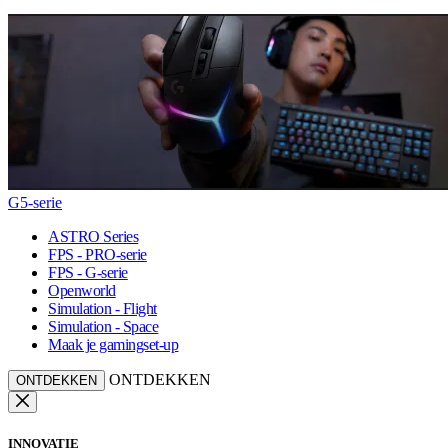
G5-serie
ASTRO Series
FPS - PRO-serie
FPS - G-serie
Openworld
Simulation - Flight
Simulation - Space
Maak je gamingset-up
ONTDEKKEN
ONTDEKKEN
INNOVATIE