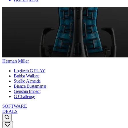
Herman Miller
Logitech G PLAY
Bubba Wallace
Suellio Almeida
Bianca Bustamante
Genshin Impact
G Challenge
SOFTWARE
DEALS