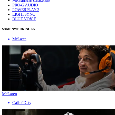
Mechanische schakelaars
PRO-G AUDIO
POWERPLAY 2
LIGHTSYNC
BLUE VO!CE
SAMENWERKINGEN
McLaren
McLaren
Call of Duty