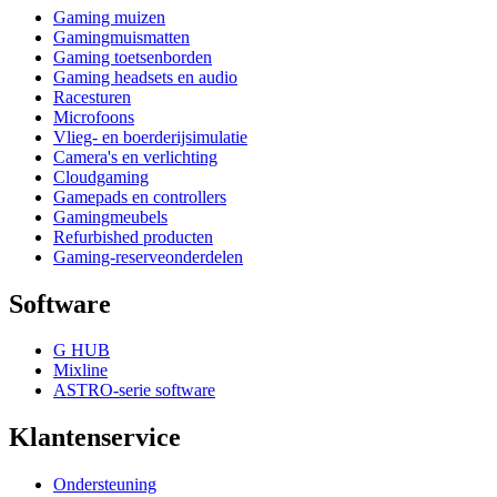
Gaming muizen
Gamingmuismatten
Gaming toetsenborden
Gaming headsets en audio
Racesturen
Microfoons
Vlieg- en boerderijsimulatie
Camera's en verlichting
Cloudgaming
Gamepads en controllers
Gamingmeubels
Refurbished producten
Gaming-reserveonderdelen
Software
G HUB
Mixline
ASTRO-serie software
Klantenservice
Ondersteuning