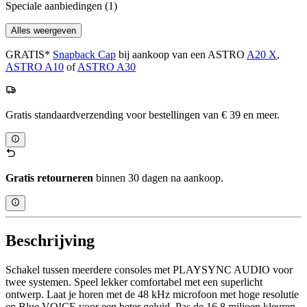
Speciale aanbiedingen
(1)
Alles weergeven
GRATIS*
Snapback Cap
bij aankoop van een ASTRO
A20 X
,
ASTRO A10
of
ASTRO A30
Gratis standaardverzending voor bestellingen van € 39 en meer.
Gratis retourneren
binnen 30 dagen na aankoop.
Beschrijving
Schakel tussen meerdere consoles met PLAYSYNC AUDIO voor
twee systemen. Speel lekker comfortabel met een superlicht
ontwerp. Laat je horen met de 48 kHz microfoon met hoge resolutie
en Blue VO!CE voor een beter geluid. Pas de 16,8 miljoen kleuren