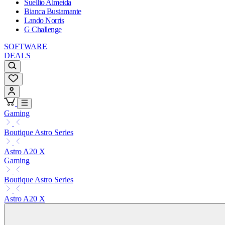
Suellio Almeida
Bianca Bustamante
Lando Norris
G Challenge
SOFTWARE
DEALS
Gaming
Boutique Astro Series
Astro A20 X
Gaming
Boutique Astro Series
Astro A20 X