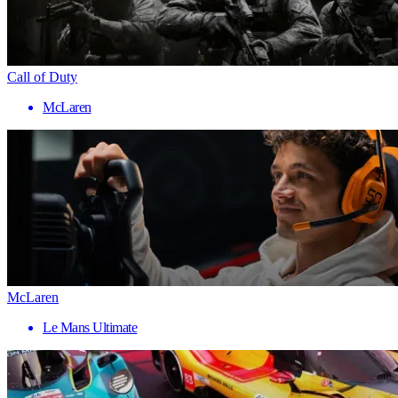
Call of Duty
McLaren
McLaren
Le Mans Ultimate