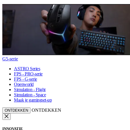
G5-serie
ASTRO Series
FPS - PRO-serie
FPS - G-serie
Openworld
Simulation - Flight
Simulation - Space
Maak je gamingset-up
ONTDEKKEN
ONTDEKKEN
INNOVATIE