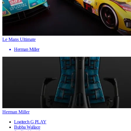
Le Mans Ultimate
Herman Miller
Herman Miller
Logitech G PLAY
Bubba Wallace