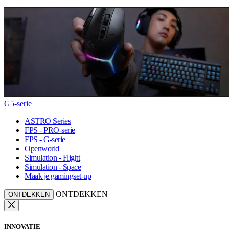
G5-serie
ASTRO Series
FPS - PRO-serie
FPS - G-serie
Openworld
Simulation - Flight
Simulation - Space
Maak je gamingset-up
ONTDEKKEN
ONTDEKKEN
INNOVATIE