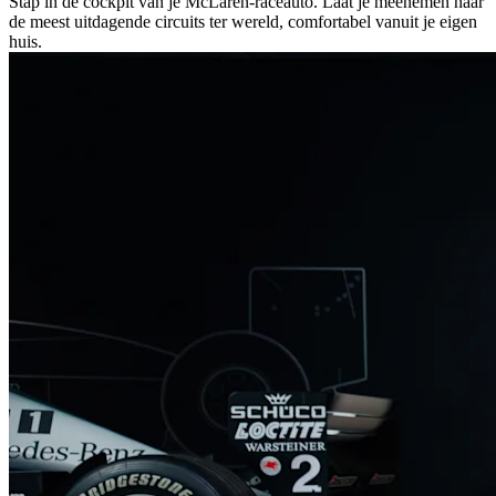
Stap in de cockpit van je McLaren-raceauto. Laat je meenemen naar
de meest uitdagende circuits ter wereld, comfortabel vanuit je eigen
huis.