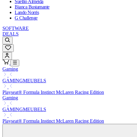
Suellio Almeida
Bianca Bustamante
Lando Norris
G Challenge
SOFTWARE
DEALS
Gaming
GAMINGMEUBELS
Playseat® Formula Instinct McLaren Racing Edition
Gaming
GAMINGMEUBELS
Playseat® Formula Instinct McLaren Racing Edition