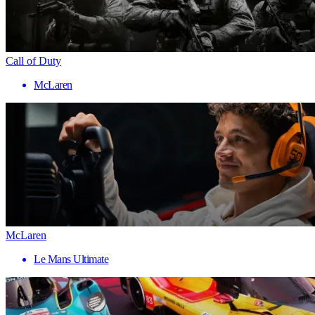
Call of Duty
McLaren
McLaren
Le Mans Ultimate