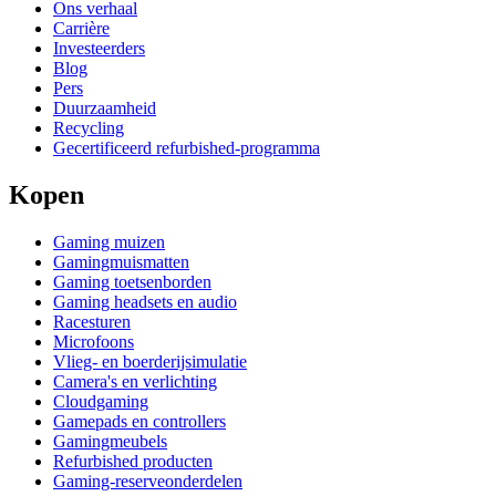
Ons verhaal
Carrière
Investeerders
Blog
Pers
Duurzaamheid
Recycling
Gecertificeerd refurbished-programma
Kopen
Gaming muizen
Gamingmuismatten
Gaming toetsenborden
Gaming headsets en audio
Racesturen
Microfoons
Vlieg- en boerderijsimulatie
Camera's en verlichting
Cloudgaming
Gamepads en controllers
Gamingmeubels
Refurbished producten
Gaming-reserveonderdelen