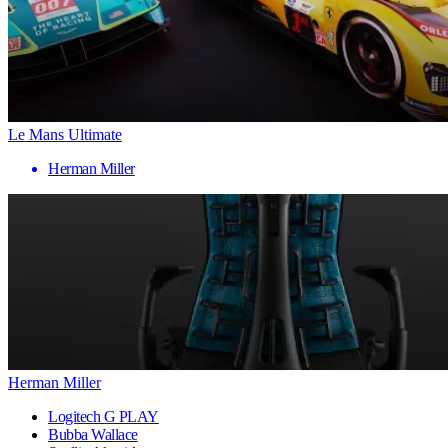
Le Mans Ultimate
Herman Miller
Herman Miller
Logitech G PLAY
Bubba Wallace