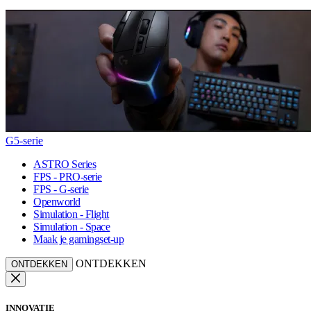
G5-serie
ASTRO Series
FPS - PRO-serie
FPS - G-serie
Openworld
Simulation - Flight
Simulation - Space
Maak je gamingset-up
ONTDEKKEN
ONTDEKKEN
INNOVATIE