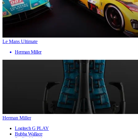
Le Mans Ultimate
Herman Miller
Herman Miller
Logitech G PLAY
Bubba Wallace