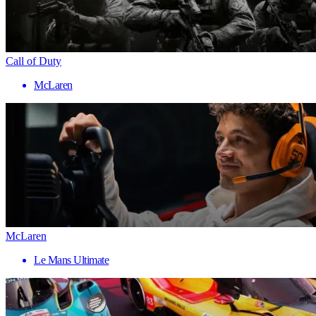
Call of Duty
McLaren
McLaren
Le Mans Ultimate