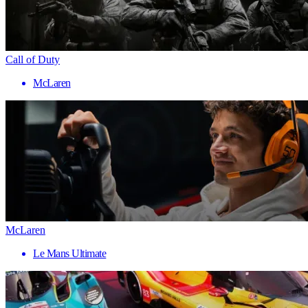
Call of Duty
McLaren
McLaren
Le Mans Ultimate