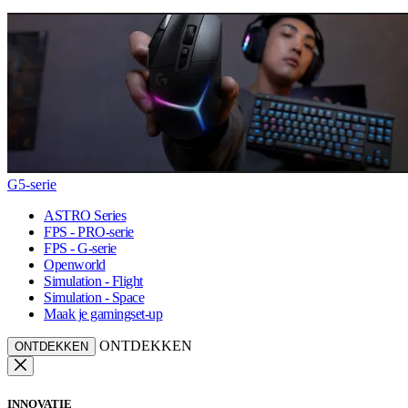
G5-serie
ASTRO Series
FPS - PRO-serie
FPS - G-serie
Openworld
Simulation - Flight
Simulation - Space
Maak je gamingset-up
ONTDEKKEN
ONTDEKKEN
INNOVATIE