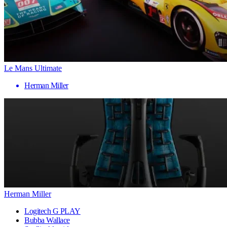
Le Mans Ultimate
Herman Miller
Herman Miller
Logitech G PLAY
Bubba Wallace