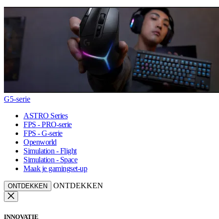
G5-serie
ASTRO Series
FPS - PRO-serie
FPS - G-serie
Openworld
Simulation - Flight
Simulation - Space
Maak je gamingset-up
ONTDEKKEN
ONTDEKKEN
INNOVATIE