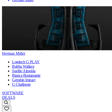
Herman Miller
Logitech G PLAY
Bubba Wallace
Suellio Almeida
Bianca Bustamante
Genshin Impact
G Challenge
SOFTWARE
DEALS