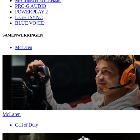
Mechanische schakelaars
PRO-G AUDIO
POWERPLAY 2
LIGHTSYNC
BLUE VO!CE
SAMENWERKINGEN
McLaren
McLaren
Call of Duty