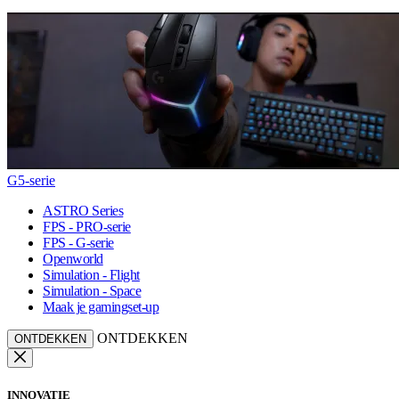
G5-serie
ASTRO Series
FPS - PRO-serie
FPS - G-serie
Openworld
Simulation - Flight
Simulation - Space
Maak je gamingset-up
ONTDEKKEN
ONTDEKKEN
INNOVATIE