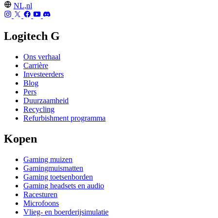
NL,nl
Logitech G
Ons verhaal
Carrière
Investeerders
Blog
Pers
Duurzaamheid
Recycling
Refurbishment programma
Kopen
Gaming muizen
Gamingmuismatten
Gaming toetsenborden
Gaming headsets en audio
Racesturen
Microfoons
Vlieg- en boerderijsimulatie